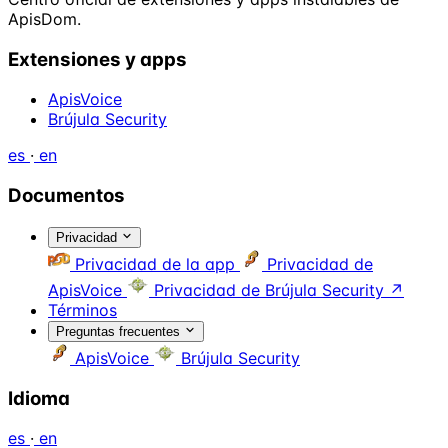
ApisDom.
Extensiones y apps
ApisVoice
Brújula Security
es
·
en
Documentos
Privacidad
Privacidad de la app
Privacidad de
ApisVoice
Privacidad de Brújula Security
↗
Términos
Preguntas frecuentes
ApisVoice
Brújula Security
Idioma
es
·
en