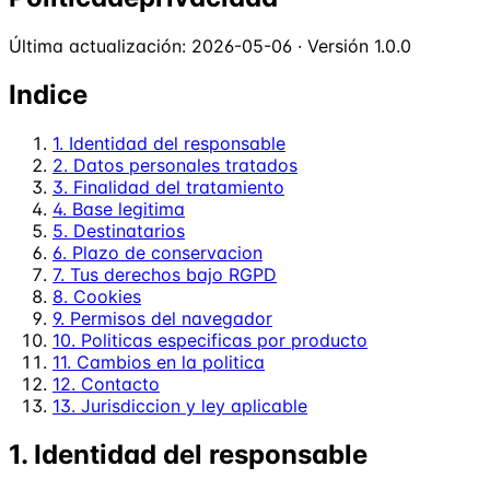
Última actualización: 2026-05-06 · Versión 1.0.0
Indice
1.
Identidad del responsable
2.
Datos personales tratados
3.
Finalidad del tratamiento
4.
Base legitima
5.
Destinatarios
6.
Plazo de conservacion
7.
Tus derechos bajo RGPD
8.
Cookies
9.
Permisos del navegador
10.
Politicas especificas por producto
11.
Cambios en la politica
12.
Contacto
13.
Jurisdiccion y ley aplicable
1. Identidad del responsable